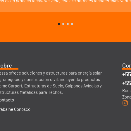
sa es un proceso industrializado, con ella obtienes innumerables venta
obre
Con
essa ofrece soluciones y estructuras para energía solar,
+55
gronegocio y construcción civil, incluyendo productos
+55
omo Carport, Estructuras de Suelo, Galpones Avícolas y
Rodo
structuras Metálicas para Techos.
Zona
ontacto
rabalhe Conosco