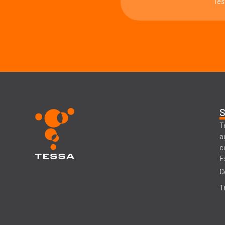
"Tes
S
T
a
c
E
C
T