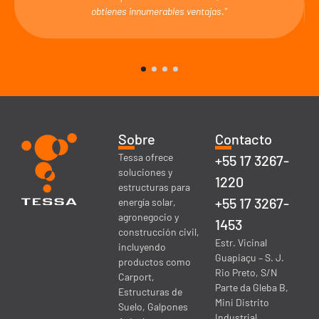
obtienes innumerables ventajas."
Sobre
Contacto
Tessa ofrece
+55 17 3267-
soluciones y
1220
estructuras para
+55 17 3267-
energía solar,
agronegocio y
1453
construcción civil,
Estr. Vicinal
incluyendo
Guapiaçu – S. J.
productos como
Rio Preto, S/N
Carport,
Parte da Gleba B,
Estructuras de
Mini Distrito
Suelo, Galpones
Industrial