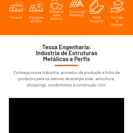
Estrutura
Estruturas
para
Metálicas
Carport
Estrutura
Perfil
Escolas
Aviários
de Solo
Especial
e
Creches
Tessa Engenharia:
Indústria de Estruturas
Metálicas e Perfis
Conheça nossa indústria, processo de produção
e linha de
produtos para os setores de energia solar,
avicultura,
shoppings, condomínios e construção civil.