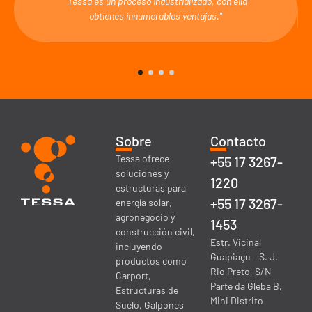
"Tessa es un proceso industrializado, con ella
obtienes innumerables ventajas."
Sobre
Contacto
Tessa ofrece
+55 17 3267-
soluciones y
1220
estructuras para
+55 17 3267-
energía solar,
agronegocio y
1453
construcción civil,
Estr. Vicinal
incluyendo
Guapiaçu – S. J.
productos como
Rio Preto, S/N
Carport,
Parte da Gleba B,
Estructuras de
Mini Distrito
Suelo, Galpones