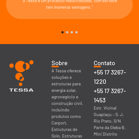
"A Tessa é um processo industrializado, com ela você
tem inúmeras vantagens."
Sobre
Contato
A Tessa oferece
+55 17 3267-
soluções e
1220
estruturas para
+55 17 3267-
energia solar,
agronegócio e
1453
construção civil,
Estr. Vicinal
incluindo
Guapiaçu – S. J.
produtos como
Rio Preto, S/N
Carport,
Parte da Gleba B,
Estruturas de
Mini Distrito
Solo, Estruturas