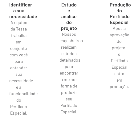
Identificar
Estudo
Produção
a sua
e
do
necessidade
análise
Perfilado
do
Especial
A equipe
projeto
Após a
da Tessa
Nossos
aprovação
trabalha
engenheiros
do
em
realizam
projeto,
conjunto
estudos
o
com você
detalhados
Perfilado
para
para
Especial
entender
encontrar
entra
sua
a melhor
em
necessidade
forma de
produção.
e a
produzir
funcionalidade
seu
do
Perfilado
Perfilado
Especial.
Especial.