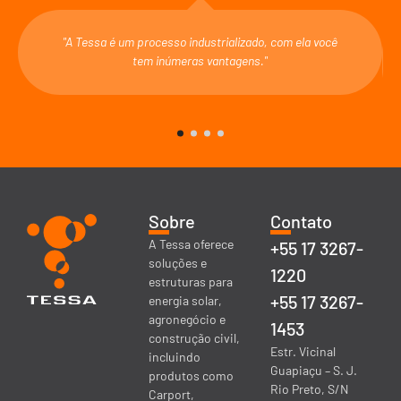
"A Tessa é um processo industrializado, com ela você
tem inúmeras vantagens."
Sobre
Contato
A Tessa oferece
+55 17 3267-
soluções e
1220
estruturas para
+55 17 3267-
energia solar,
agronegócio e
1453
construção civil,
Estr. Vicinal
incluindo
Guapiaçu – S. J.
produtos como
Rio Preto, S/N
Carport,