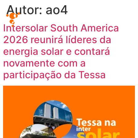
Autor:
ao4
Intersolar South America
2026 reunirá líderes da
energia solar e contará
novamente com a
participação da Tessa